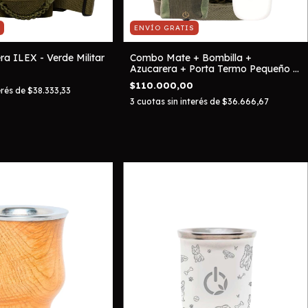
ENVÍO GRATIS
a ILEX - Verde Militar
Combo Mate + Bombilla +
Azucarera + Porta Termo Pequeño -
Verde Militar
$110.000,00
erés de
$38.333,33
3
cuotas sin interés de
$36.666,67