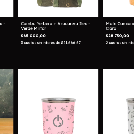
x -
Combo Yerbera + Azucarera Ilex -
Mate Camione
Verde Militar
Claro
$65.000,00
$28.750,00
3
cuotas sin interés de
$21.666,67
2
cuotas sin int