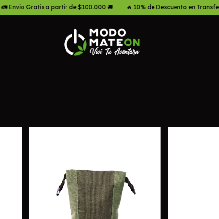
ir de $100.000 🚚
🔥 10% de Descuento en Transferencia 💵
💳 3 Cuot