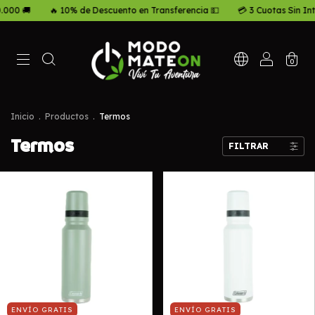
000 🚚
🔥 10% de Descuento en Transferencia 💵
💳 3 Cuotas Sin Inte
0
Inicio
.
Productos
.
Termos
Termos
FILTRAR
ENVÍO GRATIS
ENVÍO GRATIS